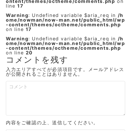
ontent/themes/octheme/comments.php
on
line
17
Warning
: Undefined variable $aria_req in
/h
ome/nowman/now-man.net/public_html/wp
-content/themes/octheme/comments.php
on line
17
Warning
: Undefined variable $aria_req in
/h
ome/nowman/now-man.net/public_html/wp
-content/themes/octheme/comments.php
on line
20
コメントを残す
入力エリアすべてが必須項目です。メールアドレス
が公開されることはありません。
内容をご確認の上、送信してください。