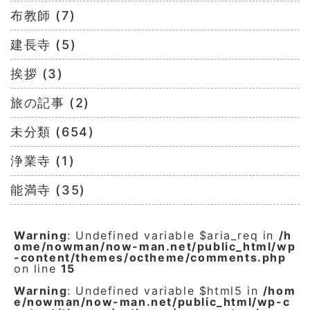
布教師 (7)
建長寺 (5)
挨拶 (3)
旅の記事 (2)
未分類 (654)
浄業寺 (1)
能満寺 (35)
Warning
: Undefined variable $aria_req in
/h
ome/nowman/now-man.net/public_html/wp
-content/themes/octheme/comments.php
on line
15
Warning
: Undefined variable $html5 in
/hom
e/nowman/now-man.net/public_html/wp-c