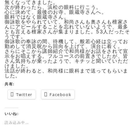
無くなってきました。
次が終わったら、浜松の眼科に行こう。
心に決めて、最後のお寺、眼蔵寺さんへ。
眼科ではなく眼蔵寺さん。
御詠歌をやられていて、和尚さんも奥さんも檀家さ
んにアピールすることを忘れていないようで、最多
とも言える檀家さんが集まりました。53人だったそ
うです。
御詠歌の奉詠の間、待機して、般若心経は立ってお
勤めして消災呪から回向を上げて、演台に着く。
さらにそこから講師紹介で和尚様がお話をされて宣
示をお唱えする。フルコースの前置きでしたが、皆
さん気持ちが乗ったようで、キチッと聞いていただ
けました。
法話が終わると、和尚様に眼科まで送ってもらいま
した。
共有:
Twitter
Facebook
いいね:
読み込み中…