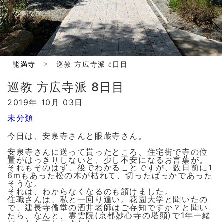
>
能満寺
巡教 方広寺派 8日目
巡教 方広寺派 8日目
2019年 10月 03日
未分類
今日は、安泉寺さんと眼蔵寺さん。
安泉寺さんに送って貰ったところ、住宅街で寺の位
置がはっきりしないと、少し不安になるお言葉が。
それもそのはず、後でわかることですが、数日前に1
6mもあった松の木が枯れて、切ったばっかであった
そうな。
それは、わからなくなるのも頷けました。
住職さんは、私と一回り違い。花園大学と聞いたの
で、建長寺僧堂の酒井老師はご存知ですか？と聞い
たら、なんと、霊雲院(京都妙心寺の塔頭)で1年一緒