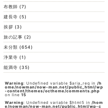
布教師 (7)
建長寺 (5)
挨拶 (3)
旅の記事 (2)
未分類 (654)
浄業寺 (1)
能満寺 (35)
Warning
: Undefined variable $aria_req in
/h
ome/nowman/now-man.net/public_html/wp
-content/themes/octheme/comments.php
on line
15
Warning
: Undefined variable $html5 in
/hom
e/nowman/now-man.net/public_html/wp-c