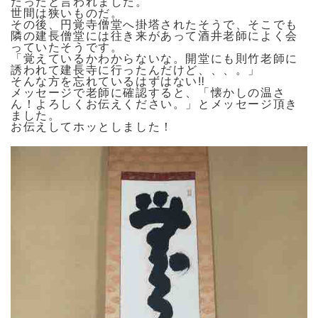
だったと言われました。
世間は狭いものだ。
その後、円覚寺僧堂へ掛塔されたそうで、そこでも
隣の建長僧堂には往き来があって酒井老師によく会
っていたそうです。
「覚えているかわからないな。開堂にも則竹老師に
誘われて建長寺に行ったんだけど、、、。」
そんな方を忘れているはずはない‼️
メッセージで老師に確認すると、「懐かしの温さ
ん！よろしくお伝えください。」とメッセージ頂き
ました。
お伝えしてホッとしました！