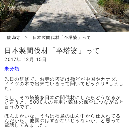
>
能満寺
日本製間伐材「卒塔婆」って
日本製間伐材「卒塔婆」って
2017年 12月 15日
未分類
先日の研修で、お寺の塔婆は殆どが中国やカナダ、
ドイツの木で出来ているって聞いてビックリ‼️しまし
た。
もし、その塔婆を日本の間伐材にしたらどうなるか
と言うと、5000人の雇用と森林の保全につながると
言うのです。
ほんまかいな、うちは福島の山ん中から仕入れてる
んだから、他国のはずがないじゃないか、と思って
電話してみました。