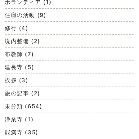
ボランティア (1)
住職の活動 (9)
修行 (4)
境内整備 (2)
布教師 (7)
建長寺 (5)
挨拶 (3)
旅の記事 (2)
未分類 (654)
浄業寺 (1)
能満寺 (35)