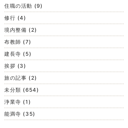
住職の活動 (9)
修行 (4)
境内整備 (2)
布教師 (7)
建長寺 (5)
挨拶 (3)
旅の記事 (2)
未分類 (654)
浄業寺 (1)
能満寺 (35)