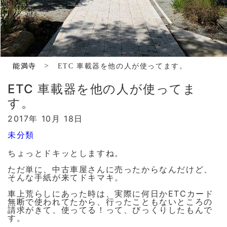
>
能満寺
ETC 車載器を他の人が使ってます。
ETC 車載器を他の人が使ってま
す。
2017年 10月 18日
未分類
ちょっとドキッとしますね。
ただ単に、中古車屋さんに売ったからなんだけど、
そんな手紙が来てドキマキ。
車上荒らしにあった時は、実際に何日かETCカード
無断で使われてたから、行ったこともないところの
請求がきて、使ってる！って、びっくりしたもんで
す。