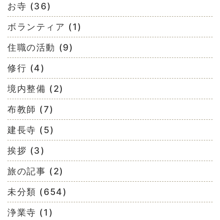
お寺 (36)
ボランティア (1)
住職の活動 (9)
修行 (4)
境内整備 (2)
布教師 (7)
建長寺 (5)
挨拶 (3)
旅の記事 (2)
未分類 (654)
浄業寺 (1)