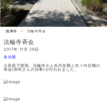
>
能満寺
法輪寺斉会
法輪寺斉会
2017年 11月 26日
未分類
小田原下曽我、法輪寺さん先代住職と先々代住職の
斉会(和尚さんの法事)が行われました。