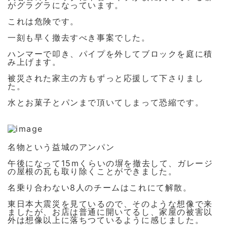
がグラグラになっています。
これは危険です。
一刻も早く撤去すべき事案でした。
ハンマーで叩き、パイプを外してブロックを庭に積
み上げます。
被災された家主の方もずっと応援して下さりまし
た。
水とお菓子とパンまで頂いてしまって恐縮です。
名物という益城のアンパン
午後になって15mくらいの塀を撤去して、ガレージ
の屋根の瓦も取り除くことができました。
名乗り合わない8人のチームはこれにて解散。
東日本大震災を見ているので、そのような想像で来
ましたが、お店は普通に開いてるし、家屋の被害以
外は想像以上に落ちつているように感じました。