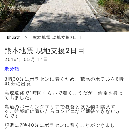
>
能満寺
熊本地震 現地支援2日目
熊本地震 現地支援2日目
2016年 05月 14日
未分類
8時30分にボラセンに着くため、荒尾のホテルを6時
40分に出発。
高速道路で1時間くらいで着くようだが、余裕を持っ
て出ました。
高速のパーキングエリアで昼食と飲み物を購入す
る。益城町に着いたらコンビニなど期待できないか
らです。
順調に7時40分にボラセンに着くことができまし