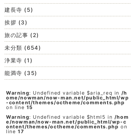
建長寺 (5)
挨拶 (3)
旅の記事 (2)
未分類 (654)
浄業寺 (1)
能満寺 (35)
Warning
: Undefined variable $aria_req in
/h
ome/nowman/now-man.net/public_html/wp
-content/themes/octheme/comments.php
on line
15
Warning
: Undefined variable $html5 in
/hom
e/nowman/now-man.net/public_html/wp-c
ontent/themes/octheme/comments.php
on
line
17