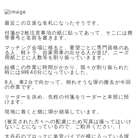
最近この立派な名札になったそうです。
付箋が2枚注意事項の紙に貼ってあって、そこには携
帯番号と名前を書きます。
マッチング会場に移ると、要望ごとに専門資格のあ
る人、軽トラ、自家用車の出せる人が並び、ニーズ
用紙ごとに人数等を割り振っていきます。
結構この作業に時間がかかり、我々が割り振られた
時には9時40分になっていました。
8人、車2台で向かって、倒れそうな塀の撤去が今回
の作業です。
リーダーを決め、先程の付箋をリーダーと本部に預
けます。
現地に着くと畑に塀が崩落しています。
(被災された方々への配慮にため写真は撮ってはいけ
ないことになっているので、ご勘弁ください。)
大谷石のブロックに単管パイプが横に入っている塀