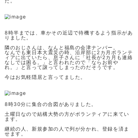
た。
8時半までは、車かその近辺で待機するよう指示があ
りました。
隣のおじさんは、なんと福島の会津ナンバー。
なんでも東日本大震災の時、沿岸部に2カ月ボランテ
ィアに出ていたら、息子さんに「社長が2カ月も連絡
なしでは困る。」と言われたので「ならお前や
れ。」と言って譲ってしまったのだそうです。
今はお気軽隠居と言ってました。
8時30分に集合の合図がありました。
土曜日なので結構大勢の方がボランティアに来てい
ます。
継続の人、新規参加の人で列が分かれ、登録を済ま
せます。