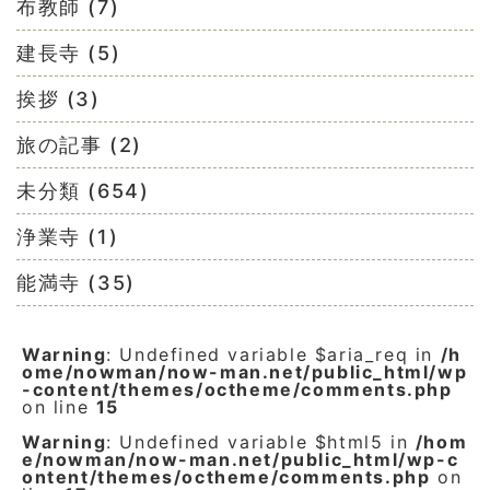
布教師 (7)
建長寺 (5)
挨拶 (3)
旅の記事 (2)
未分類 (654)
浄業寺 (1)
能満寺 (35)
Warning
: Undefined variable $aria_req in
/h
ome/nowman/now-man.net/public_html/wp
-content/themes/octheme/comments.php
on line
15
Warning
: Undefined variable $html5 in
/hom
e/nowman/now-man.net/public_html/wp-c
ontent/themes/octheme/comments.php
on