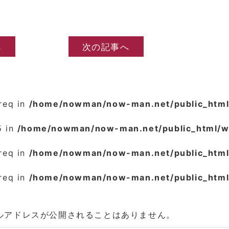
へ
次の記事へ
_req in
/home/nowman/now-man.net/public_html
5 in
/home/nowman/now-man.net/public_html/
_req in
/home/nowman/now-man.net/public_html
_req in
/home/nowman/now-man.net/public_html
ルアドレスが公開されることはありません。