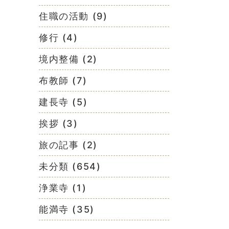
住職の活動 (9)
修行 (4)
境内整備 (2)
布教師 (7)
建長寺 (5)
挨拶 (3)
旅の記事 (2)
未分類 (654)
浄業寺 (1)
能満寺 (35)