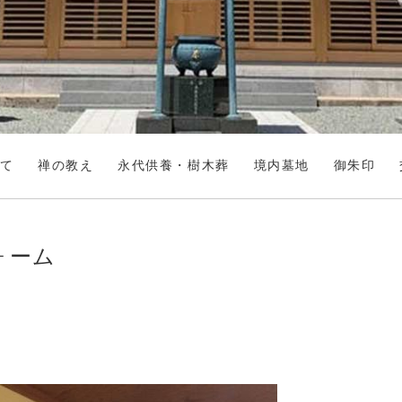
て
禅の教え
永代供養・樹木葬
境内墓地
御朱印
ォーム
。