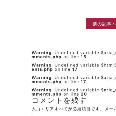
前の記事
Warning
: Undefined variable $aria
mments.php
on line
15
Warning
: Undefined variable $html
ents.php
on line
17
Warning
: Undefined variable $aria
mments.php
on line
17
Warning
: Undefined variable $aria
mments.php
on line
20
コメントを残す
入力エリアすべてが必須項目です。メー