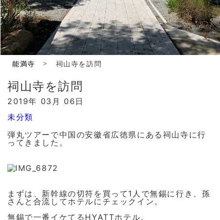
>
能満寺
祠山寺を訪問
祠山寺を訪問
2019年 03月 06日
未分類
弾丸ツアーで中国の安徽省広徳県にある祠山寺に行
ってきました。
まずは、新幹線の切符を買って1人で無錫に行き、孫
さんと合流してホテルにチェックイン。
無錫で一番イケてるHYATTホテル。