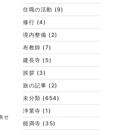
住職の活動 (9)
修行 (4)
境内整備 (2)
布教師 (7)
建長寺 (5)
挨拶 (3)
旅の記事 (2)
未分類 (654)
浄業寺 (1)
表せ
能満寺 (35)