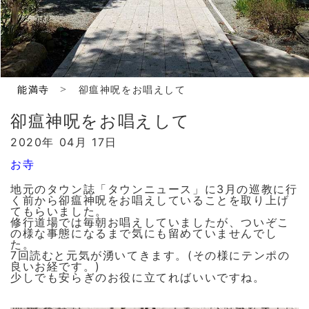
>
能満寺
卻瘟神呪をお唱えして
卻瘟神呪をお唱えして
2020年 04月 17日
お寺
地元のタウン誌「タウンニュース」に3月の巡教に行
く前から卻瘟神呪をお唱えしていることを取り上げ
てもらいました。
修行道場では毎朝お唱えしていましたが、ついぞこ
の様な事態になるまで気にも留めていませんでし
た。
7回読むと元気が湧いてきます。(その様にテンポの
良いお経です。)
少しでも安らぎのお役に立てればいいですね。