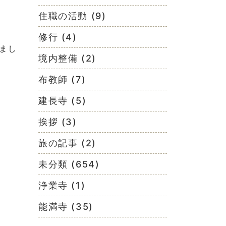
住職の活動 (9)
修行 (4)
まし
境内整備 (2)
布教師 (7)
建長寺 (5)
挨拶 (3)
旅の記事 (2)
未分類 (654)
浄業寺 (1)
能満寺 (35)