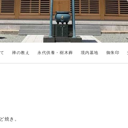
て
禅の教え
永代供養・樹木葬
境内墓地
御朱印
んど焼き。